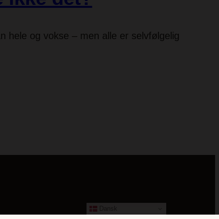
n hele og vokse – men alle er selvfølgelig
Dansk