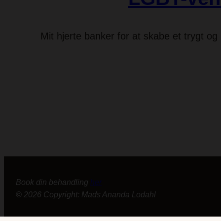
Mit hjerte banker for at skabe et trygt o
Book din behandling
her
©
2026
Copyright: Mads Ananda
Lodahl