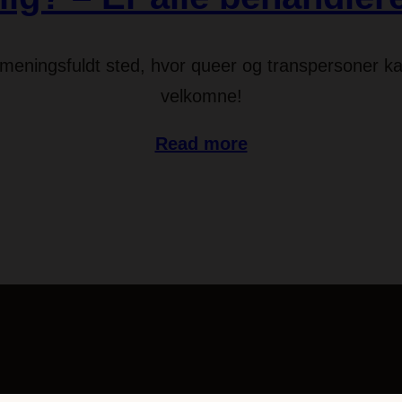
g meningsfuldt sted, hvor queer og transpersoner ka
velkomne!
Read more