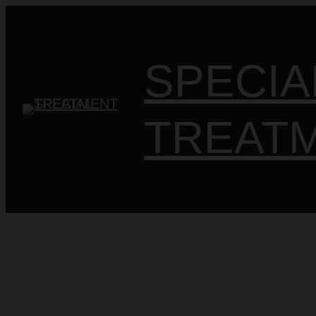
Spring
til
SPECIA
indhold
TREAT