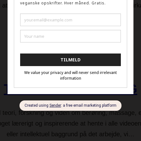
il at udforske berøring og grænser. Reglerne er firk
nok til, at det…
Read more
TEORI OM BERØRING
teori, forskning og viden om berøring, massage, em
et lærerigt og inspirerende at hente i alle videoerne
eller intellektuel baggrund på det arbejde, vi…