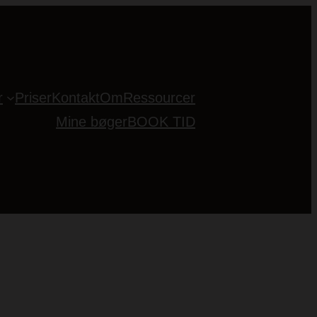
r
Priser
Kontakt
Om
Ressourcer
Mine bøger
BOOK TID