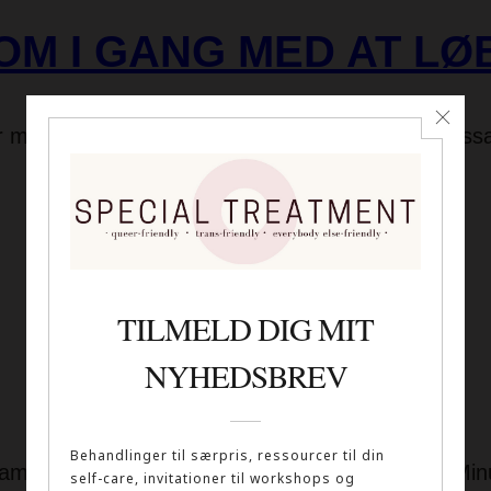
OM I GANG MED AT LØ
r med teori, forskning og viden om berøring, massa
Read more
3 MINUTE GAME
Game her på siden! Hvad er 3 Minute Game? 3 Minut