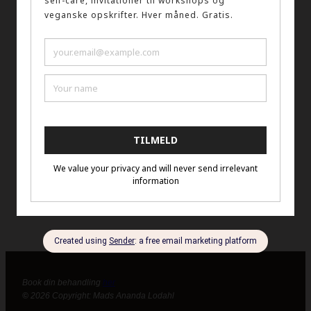
Dette indhold er beskyttet med en adgangskode. For
at se det skal du indtaste adgangskoden nedenfor.
Adgangskode:
Book din behandling
her
©
2026
Copyright: Mads Ananda
Lodahl