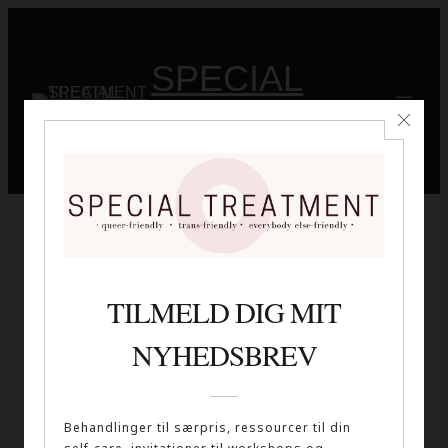
Spring
til
SPECIAL
indhold
TREATMENT
Beskyttet: PRISER OG
BETALING